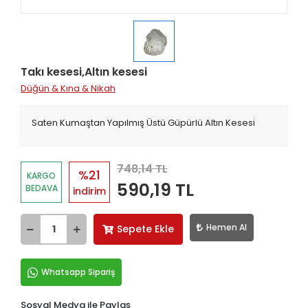
Takı kesesi,Altın kesesi
Düğün & Kına & Nikah
Saten Kumaştan Yapılmış Üstü Güpürlü Altın Kesesi
748,14 TL
%21
KARGO
590,19 TL
BEDAVA
indirim
Hemen Al
Sepete Ekle
Whatsapp Sipariş
Sosyal Medya ile Paylaş