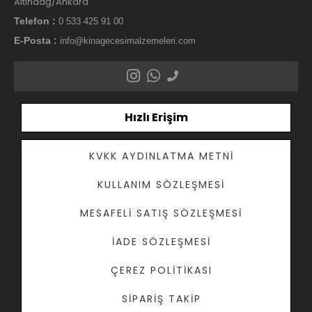
Altındağ/Ankara
Telefon :
0 533 425 91 00
E-Posta :
info@kinagecesimalzemeleri.com
Hızlı Erişim
KVKK AYDINLATMA METNI
KULLANIM SÖZLEŞMESI
MESAFELI SATIŞ SÖZLEŞMESI
İADE SÖZLEŞMESI
ÇEREZ POLITIKASI
SIPARIŞ TAKIP