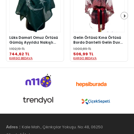
Lüks Damat Omuz Örtüsü
Gelin Örtüsü Kına Örtüsü
Gümüş Ayyıldız Nakışlı
Bordo Dantelli Gelin Duvak
Kına Şalı Erkek Kına Örtüsü
Eldiven ve Kuşak seti
1.102,19 TL
1.000,89 TL
744,62 TL
506,99 TL
KARGO BEDAVA
KARGO BEDAVA
Kale Mah., Çıkrıkçılar Yokuşu. No:48, 06250
Adres :