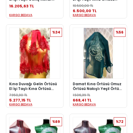
Kına Örtüsü Model Kına
Model Kına Seti Kına
16.205,63 TL
10.500,00 TL
Seti Yeşil
Eldiveni Bel Kemeri Bordo
6.500,00 TL
KARGO BEDAVA
KARGO BEDAVA
%34
%56
Kına Duvağı Gelin Örtüsü
Damat Kına Örtüsü Omuz
El İşi Taşlı Kına Örtüsü
Örtüsü Nakışlı Yeşil Örtü
Model Kına Seti Kına
Kına Gecesi
7.950,30 TL
1.506,39 TL
Eldiveni Bel Kemeri Kırmızı
5.277,15 TL
668,41 TL
KARGO BEDAVA
KARGO BEDAVA
%69
%72