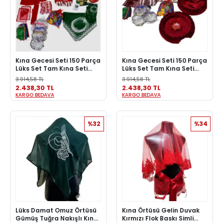
Kına Gecesi Seti 150 Parça
Kına Gecesi Seti 150 Parça
Lüks Set Tam Kına Seti
Lüks Set Tam Kına Seti
Kına Gecesi Malzemesi
Kına Gecesi Malzemesi
3.914,58 TL
3.914,58 TL
Kırmızı Renk
Bordo Renk
2.438,30 TL
2.438,30 TL
KARGO BEDAVA
KARGO BEDAVA
%32
%34
Lüks Damat Omuz Örtüsü
Kına Örtüsü Gelin Duvak
Gümüş Tuğra Nakışlı Kına
Kırmızı Flok Baskı Simli