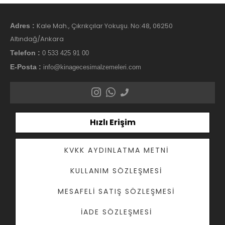
Kale Mah., Çıkrıkçılar Yokuşu. No:48, 06250
Adres :
Altındağ/Ankara
Telefon :
0 533 425 91 00
E-Posta :
info@kinagecesimalzemeleri.com
Hızlı Erişim
KVKK AYDINLATMA METNI
KULLANIM SÖZLEŞMESI
MESAFELI SATIŞ SÖZLEŞMESI
İADE SÖZLEŞMESI