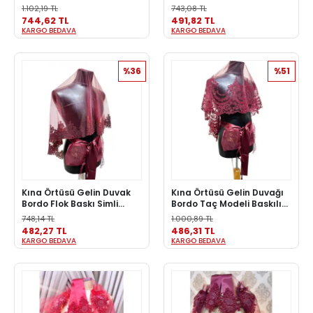
Şalı Erkek Kına Örtüsü
Kuşak Eldiven Gelin Örtüsü
1.102,19 TL
743,08 TL
Set Düğün Nikah
744,62 TL
491,82 TL
KARGO BEDAVA
KARGO BEDAVA
%36
%51
Kına Örtüsü Gelin Duvak
Kına Örtüsü Gelin Duvağı
Bordo Flok Baskı Simli
Bordo Taç Modeli Baskılı
Kuşak Eldiven Gelin Örtüsü
Gelin Duvak Eldiven Kemer
748,14 TL
1.000,89 TL
Set Düğün Nikah
Gelin Pullusu
482,27 TL
486,31 TL
KARGO BEDAVA
KARGO BEDAVA