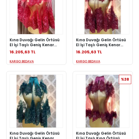
Kına Duvağı Gelin Örtüsü
Kına Duvağı Gelin Örtüsü
El İşi Taşlı Geniş Kenar
El İşi Taşlı Geniş Kenar
Kına Örtüsü Model Kına
Kına Örtüsü Model Kına
16.205,63 TL
16.205,63 TL
Seti Kırmızı
Seti Bordo
KARGO BEDAVA
KARGO BEDAVA
%38
Kına Duvağı Gelin Örtüsü
Kına Duvağı Gelin Örtüsü
El İşi Taşlı Geniş Kenar
El İşi Taşlı Kına Örtüsü