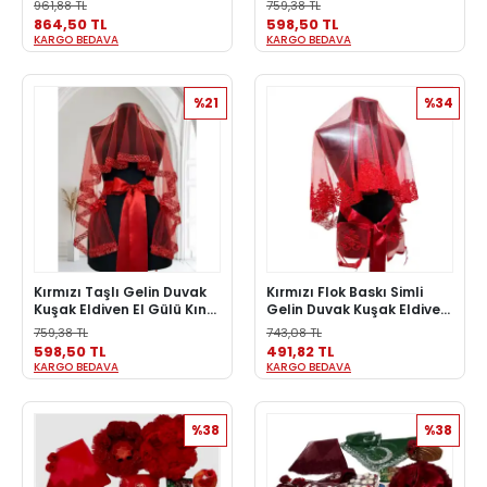
961,88 TL
759,38 TL
Örtü Kına Seti
Seti
864,50 TL
598,50 TL
KARGO BEDAVA
KARGO BEDAVA
%21
%34
Kırmızı Taşlı Gelin Duvak
Kırmızı Flok Baskı Simli
Kuşak Eldiven El Gülü Kına
Gelin Duvak Kuşak Eldiven
Örtüsü Gelin Örtü Kına
Gelin Örtüsü Set Kına
759,38 TL
743,08 TL
Seti
Gecesi Düğün Nikah Gelin
598,50 TL
491,82 TL
Alma
KARGO BEDAVA
KARGO BEDAVA
%38
%38