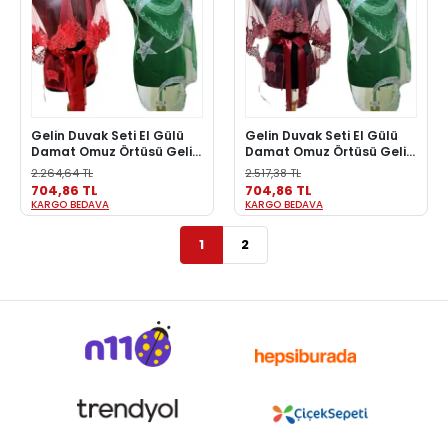
Gelin Duvak Seti El Gülü
Gelin Duvak Seti El Gülü
Damat Omuz Örtüsü Gelin
Damat Omuz Örtüsü Gelin
Örtüsü Kına Örtüsü Gecesi
Örtüsü Kına Örtüsü Gecesi
2.264,64 TL
2.517,38 TL
Seti Kırmızı
Seti Bordo
704,86 TL
704,86 TL
KARGO BEDAVA
KARGO BEDAVA
1
2