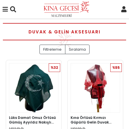
DUVAK & GELIN AKSESUARI
Filtreleme
Sıralama
%32
%55
Lüks Damat Omuz Örtüsü
Kına Örtüsü Kırmızı
Gümüş Ayyıldız Nakışlı
Güpürlü Gelin Duvak
Kına Şalı Erkek Kına Örtüsü
Kuşak Eldiven El Gülü Set
1.102,19 TL
1.101,99 TL