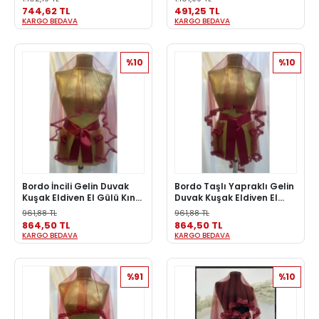
Gelin Örtü Kına Seti
744,62 TL
491,25 TL
KARGO BEDAVA
KARGO BEDAVA
%10
%10
Bordo İncili Gelin Duvak
Bordo Taşlı Yapraklı Gelin
Kuşak Eldiven El Gülü Kına
Duvak Kuşak Eldiven El
Örtüsü Gelin Örtü Kına
Gülü Kına Örtüsü Gelin
961,88 TL
961,88 TL
Seti
Örtü Kına Seti Gelin
864,50 TL
864,50 TL
KARGO BEDAVA
KARGO BEDAVA
%91
%10