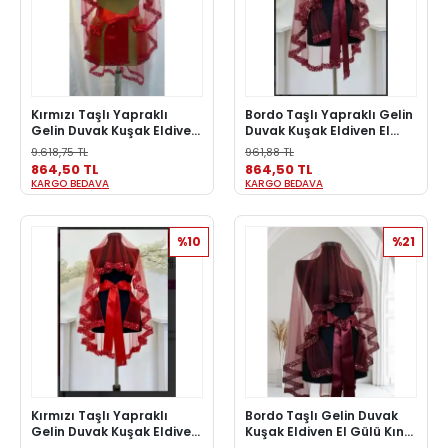
Kırmızı Taşlı Yapraklı
Bordo Taşlı Yapraklı Gelin
Gelin Duvak Kuşak Eldiven
Duvak Kuşak Eldiven El
El Gülü Kına Örtüsü Gelin
Gülü Kına Örtüsü Gelin
9.618,75 TL
961,88 TL
Örtü Kına Seti
Örtü Kına Seti
864,50 TL
864,50 TL
KARGO BEDAVA
KARGO BEDAVA
%10
%21
Kırmızı Taşlı Yapraklı
Bordo Taşlı Gelin Duvak
Gelin Duvak Kuşak Eldiven
Kuşak Eldiven El Gülü Kına
El Gülü Kına Örtüsü Gelin
Örtüsü Gelin Örtü Kına