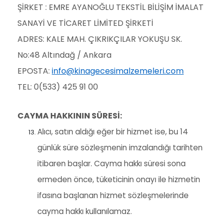
ŞİRKET : EMRE AYANOĞLU TEKSTİL BİLİŞİM İMALAT
SANAYİ VE TİCARET LİMİTED ŞİRKETİ
ADRES: KALE MAH. ÇIKRIKÇILAR YOKUŞU SK.
No:48 Altındağ / Ankara
EPOSTA:
info@kinagecesimalzemeleri.com
TEL: 0(533) 425 91 00
CAYMA HAKKININ SÜRESİ:
Alıcı, satın aldığı eğer bir hizmet ise, bu 14
günlük süre sözleşmenin imzalandığı tarihten
itibaren başlar. Cayma hakkı süresi sona
ermeden önce, tüketicinin onayı ile hizmetin
ifasına başlanan hizmet sözleşmelerinde
cayma hakkı kullanılamaz.