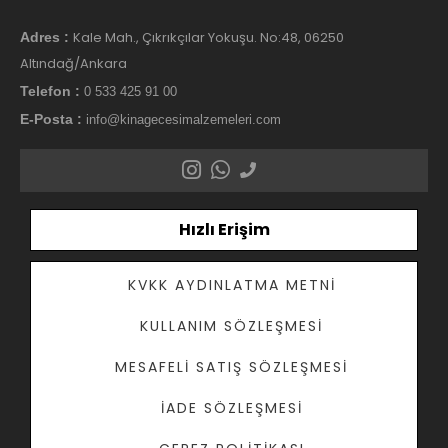
Kale Mah., Çıkrıkçılar Yokuşu. No:48, 06250
Adres :
Altındağ/Ankara
Telefon :
0 533 425 91 00
E-Posta :
info@kinagecesimalzemeleri.com
Hızlı Erişim
KVKK AYDINLATMA METNI
KULLANIM SÖZLEŞMESI
MESAFELI SATIŞ SÖZLEŞMESI
İADE SÖZLEŞMESI