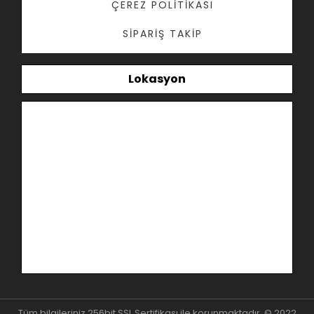
ÇEREZ POLITIKASI
SIPARIŞ TAKIP
Lokasyon
Tüm bilgileriniz 256bit SSL Sertifikası ile korunmaktadır. © 2022