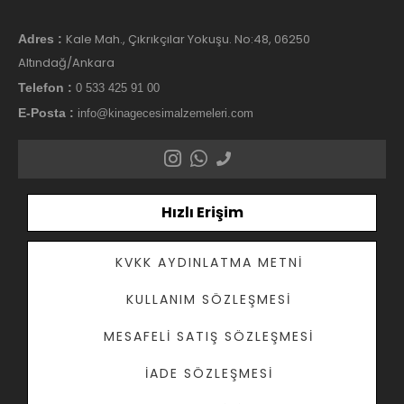
Kale Mah., Çıkrıkçılar Yokuşu. No:48, 06250
Adres :
Altındağ/Ankara
Telefon :
0 533 425 91 00
E-Posta :
info@kinagecesimalzemeleri.com
Hızlı Erişim
KVKK AYDINLATMA METNI
KULLANIM SÖZLEŞMESI
MESAFELI SATIŞ SÖZLEŞMESI
İADE SÖZLEŞMESI