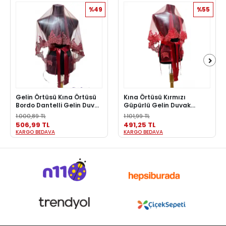
%49
%55
Gelin Örtüsü Kına Örtüsü
Kına Örtüsü Kırmızı
Bordo Dantelli Gelin Duvak
Güpürlü Gelin Duvak
Eldiven ve Kuşak seti
Kuşak Eldiven El Gülü Set
1.000,89 TL
1.101,99 TL
Gelin Örtü Kına Seti
506,99 TL
491,25 TL
KARGO BEDAVA
KARGO BEDAVA