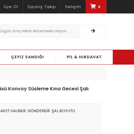
Üye Ol
Sipariş Takip
İletişim
0
S DOĞRULAMA YÖNTEMI ILE %100 GÜVENLI ALIŞVERIŞ
ÇEYİZ SANDIĞI
PİL & HIRDAVAT
üsü Konvoy Süsleme Kına Gecesi Şalı
PAKET HALİNDE GÖNDERİLİR. ŞAL BOYUTU