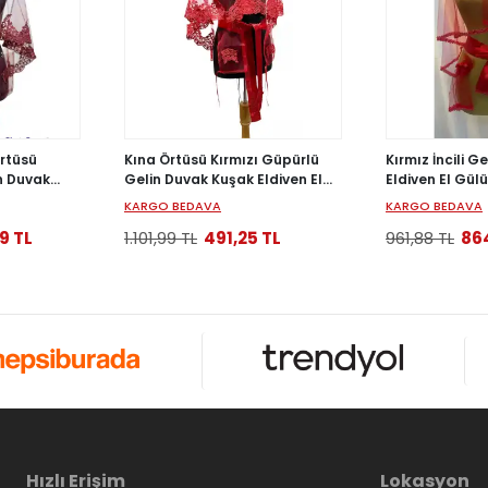
Örtüsü
Kına Örtüsü Kırmızı Güpürlü
Kırmız İncili G
n Duvak
Gelin Duvak Kuşak Eldiven El
Eldiven El Gül
ti
Gülü Set Gelin Örtü Kına Seti
Gelin Örtü Kın
KARGO BEDAVA
KARGO BEDAVA
9 TL
1.101,99 TL
491,25 TL
961,88 TL
86
Hızlı Erişim
Lokasyon