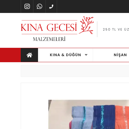
CRETSIZ KARGO FIRSATI
TÜM ÜRÜNLER
KINA & DÜĞÜN
NİŞAN