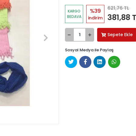
621,76 TL
%39
KARGO
381,88 
BEDAVA
indirim
Sepete Ekle
Sosyal Medya ile Paylaş