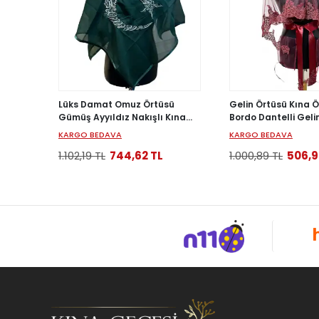
Lüks Damat Omuz Örtüsü
Gelin Örtüsü Kına 
Gümüş Ayyıldız Nakışlı Kına
Bordo Dantelli Geli
Şalı Erkek Kına Örtüsü
Eldiven ve Kuşak se
KARGO BEDAVA
KARGO BEDAVA
1.102,19 TL
744,62 TL
1.000,89 TL
506,9