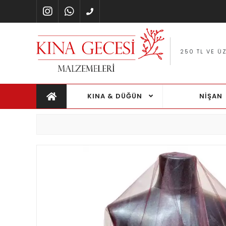
Ş
250 TL VE ÜZERI ÜCRETSIZ KARGO FIRSATI
KINA & DÜĞÜN
NİŞAN