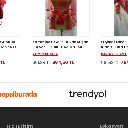
 Güpürlü
Kırmız İncili Gelin Duvak Kuşak
O Şimdi Asker,
ldiven El
Eldiven El Gülü Kına Örtüsü
Kırmızı Kına 
 Kına Seti
Gelin Örtü Kına Seti
Ayyıldız Pullu
KARGO BEDAVA
KARGO BEDAVA
 TL
961,88 TL
864,50 TL
961,88 TL
764
Hızlı Erişim
Lokasyon