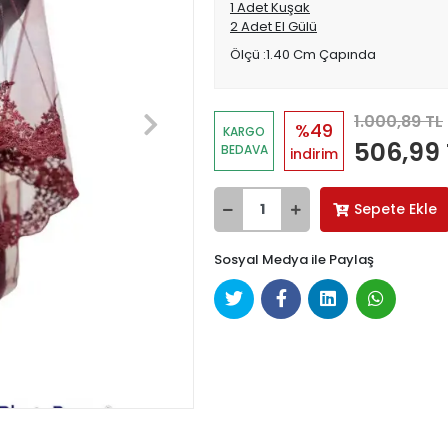
1 Adet Kuşak
2 Adet El Gülü
Ölçü :1.40 Cm Çapında
1.000,89 TL
%49
KARGO
506,99 
BEDAVA
indirim
Sepete Ekle
Sosyal Medya ile Paylaş