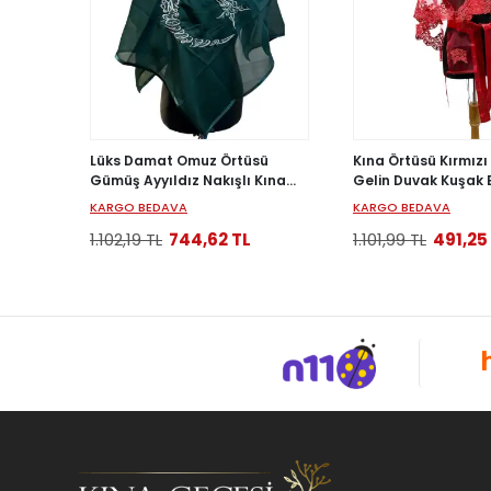
Lüks Damat Omuz Örtüsü
Kına Örtüsü Kırmızı
Gümüş Ayyıldız Nakışlı Kına
Gelin Duvak Kuşak E
Şalı Erkek Kına Örtüsü
Gülü Set Gelin Örtü
KARGO BEDAVA
KARGO BEDAVA
1.102,19 TL
744,62 TL
1.101,99 TL
491,25