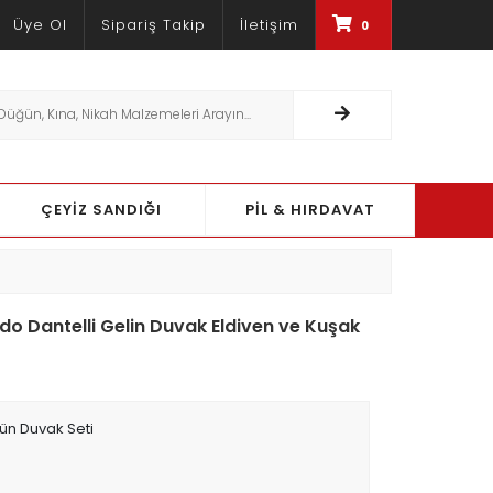
Üye Ol
Sipariş Takip
İletişim
0
PCI-DSS DOĞRULAMA YÖNTEMI ILE %100 
ÇEYİZ SANDIĞI
PİL & HIRDAVAT
do Dantelli Gelin Duvak Eldiven ve Kuşak
ün Duvak Seti