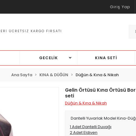
Giriş Yap
TÜM ÜRÜNLERDE %30'A VARAN INDIRIMLER
GECELİK
KINA SETİ
Ana Sayfa
KINA & DÜĞÜN
Düğün & Kına & Nikah
Gelin Örtüsü Kına Örtüsü Bor
seti
Düğün & Kına & Nikah
Dantelli Yuvarlak Model Kına-Düğ
1 Adet Dantelli Duvağı
2 Adet Eldiven