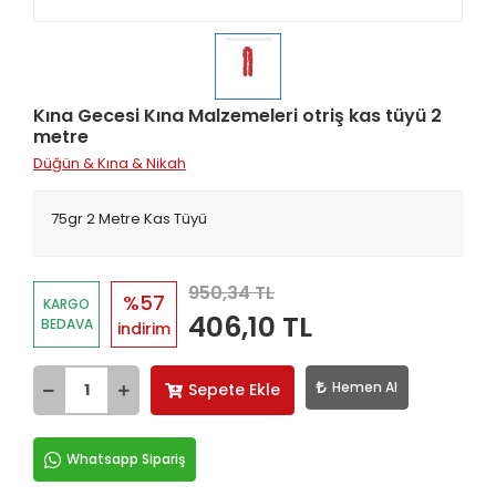
Kına Gecesi Kına Malzemeleri otriş kas tüyü 2
metre
Düğün & Kına & Nikah
75gr 2 Metre Kas Tüyü
950,34 TL
%57
KARGO
406,10 TL
BEDAVA
indirim
Hemen Al
Sepete Ekle
Whatsapp Sipariş