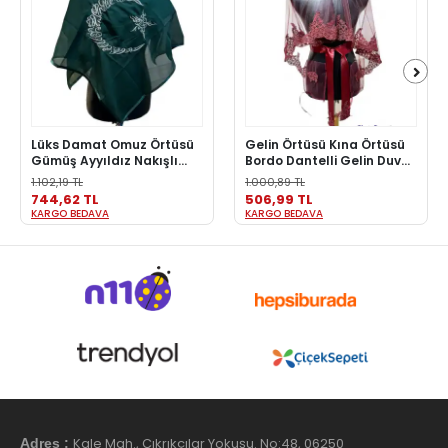
Lüks Damat Omuz Örtüsü
Gelin Örtüsü Kına Örtüsü
Gümüş Ayyıldız Nakışlı
Bordo Dantelli Gelin Duvak
Kına Şalı Erkek Kına Örtüsü
Eldiven ve Kuşak seti
1.102,19 TL
1.000,89 TL
744,62 TL
506,99 TL
KARGO BEDAVA
KARGO BEDAVA
Kale Mah., Çıkrıkçılar Yokuşu. No:48, 06250
Adres :