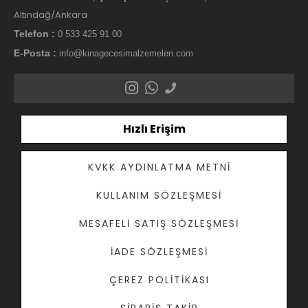
Altındağ/Ankara
Telefon :
0 533 425 91 00
E-Posta :
info@kinagecesimalzemeleri.com
Hızlı Erişim
KVKK AYDINLATMA METNI
KULLANIM SÖZLEŞMESI
MESAFELI SATIŞ SÖZLEŞMESI
İADE SÖZLEŞMESI
ÇEREZ POLITIKASI