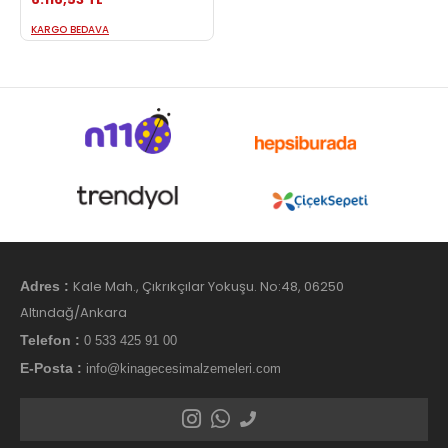
KARGO BEDAVA
Kale Mah., Çıkrıkçılar Yokuşu. No:48, 06250
Adres :
Altındağ/Ankara
Telefon :
0 533 425 91 00
E-Posta :
info@kinagecesimalzemeleri.com