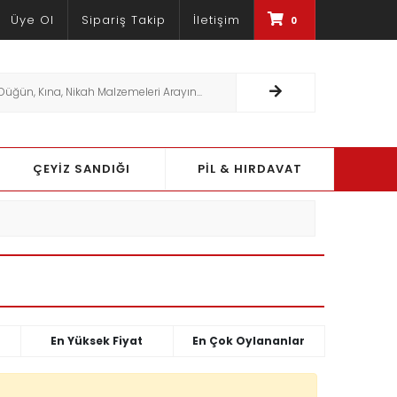
Üye Ol
Sipariş Takip
İletişim
0
RÜNLERDE %30'A VARAN INDIRIMLER
ÇEYİZ SANDIĞI
PİL & HIRDAVAT
En Yüksek Fiyat
En Çok Oylananlar