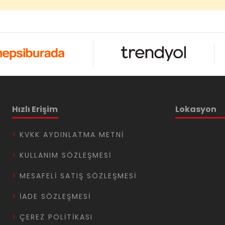
Hızlı Erişim
Lokasyon
KVKK AYDINLATMA METNI
KULLANIM SÖZLEŞMESI
MESAFELI SATIŞ SÖZLEŞMESI
İADE SÖZLEŞMESI
ÇEREZ POLITIKASI