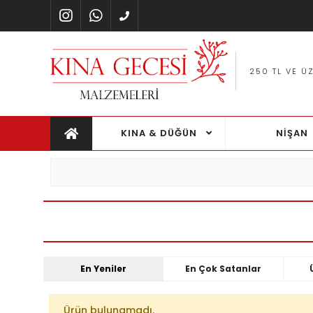
A YÖNTEMI ILE %100 GÜVENLI ALIŞVERIŞ
250 TL VE Ü
KINA & DÜĞÜN
NİŞAN
En Yeniler
En Çok Satanlar
Ürün bulunamadı.