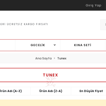
Giriş Yap
ZERI ÜCRETSIZ KARGO FIRSATI
TÜM Ü
GECELİK
KINA SETİ
Ana Sayfa
Tunex
TUNEX
Ürün Adı (A-Z)
Ürün Adı (Z-A)
En Düşük Fiyat