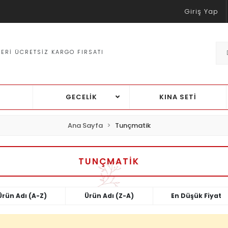
Giriş Yap
ZERI ÜCRETSIZ KARGO FIRSATI
TÜM Ü
GECELİK
KINA SETİ
Ana Sayfa
Tunçmatik
TUNÇMATIK
Ürün Adı (A-Z)
Ürün Adı (Z-A)
En Düşük Fiyat