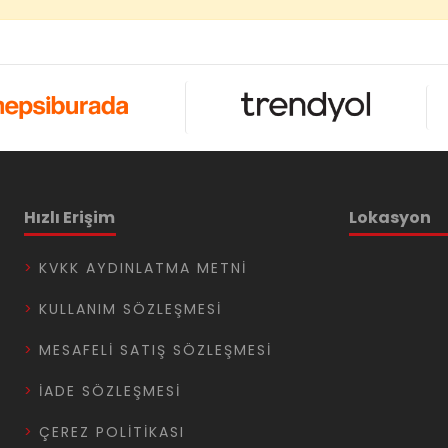
Hızlı Erişim
Lokasyon
KVKK AYDINLATMA METNI
KULLANIM SÖZLEŞMESI
MESAFELI SATIŞ SÖZLEŞMESI
İADE SÖZLEŞMESI
ÇEREZ POLITIKASI