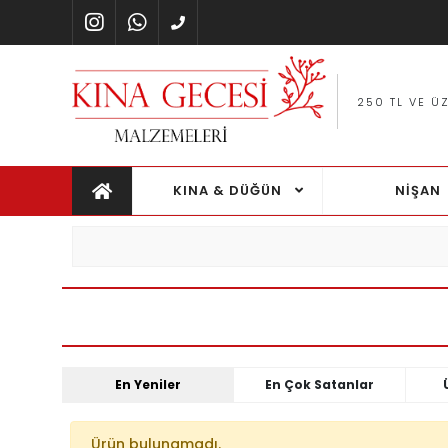
A YÖNTEMI ILE %100 GÜVENLI ALIŞVERIŞ
250 TL VE Ü
KINA & DÜĞÜN
NİŞAN
En Yeniler
En Çok Satanlar
Ürün bulunamadı.