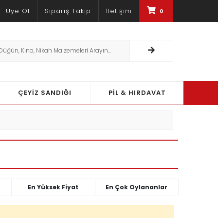
Üye Ol
Sipariş Takip
İletişim
0
RÜNLERDE %30'A VARAN INDIRIMLER
ÇEYİZ SANDIĞI
PİL & HIRDAVAT
En Yüksek Fiyat
En Çok Oylananlar