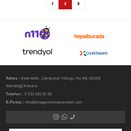
1
2
3
Kale Mah., Çıkrıkçılar Yokuşu. No:48, 06250
Adres :
Altındağ/Ankara
Telefon :
0 533 425 91 00
E-Posta :
info@kinagecesimalzemeleri.com