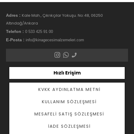
Kale Mah., Çıkrıkçılar Yokuşu. No:48, 06250
Adres :
Altındağ/Ankara
Telefon :
0 533 425 91 00
E-Posta :
info@kinagecesimalzemeleri.com
Hızlı Erişim
KVKK AYDINLATMA METNI
KULLANIM SÖZLEŞMESI
MESAFELI SATIŞ SÖZLEŞMESI
İADE SÖZLEŞMESI