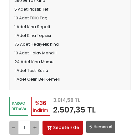
250 Gr Toz Kına
5 Adet Plastik Tef
10 Adet Tüllü Taç
1 Adet Kına Sepeti
1 Adet Kına Tepsisi
75 Adet Hediyelik Kına
10 Adet Halay Mendili
24 Adet Kına Mumu
1 Adet Testi Süslü
1 Adet Gelin Bel Kemeri
3.914,58 TL
%36
KARGO
2.507,35 TL
BEDAVA
indirim
Hemen Al
Sepete Ekle