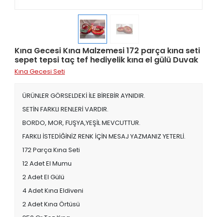
Kına Gecesi Kına Malzemesi 172 parça kına seti
sepet tepsi taç tef hediyelik kına el gülü Duvak
Kına Gecesi Seti
ÜRÜNLER GÖRSELDEKİ İLE BİREBİR AYNIDIR.
SETİN FARKLI RENLERİ VARDIR.
BORDO, MOR, FUŞYA,YEŞİL MEVCUTTUR.
FARKLI İSTEDİĞİNİZ RENK İÇİN MESAJ YAZMANIZ YETERLİ.
172 Parça Kına Seti
12 Adet El Mumu
2 Adet El Gülü
4 Adet Kına Eldiveni
2 Adet Kına Örtüsü