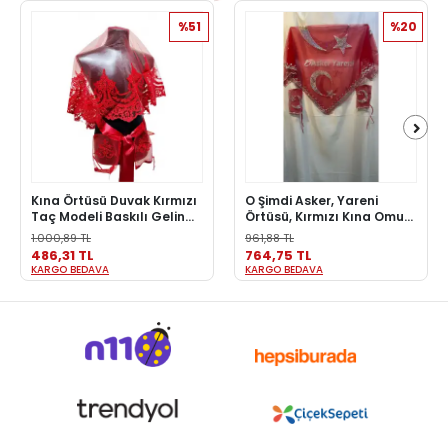
%51
%20
Kına Örtüsü Duvak Kırmızı
O Şimdi Asker, Yareni
Taç Modeli Baskılı Gelin
Örtüsü, Kırmızı Kına Omuz
Duvağı Eldiven Kemer El
Örtüsü Ayyıldız Pullu
1.000,89 TL
961,88 TL
Gülü Seti Gelin Pullu
486,31 TL
764,75 TL
KARGO BEDAVA
KARGO BEDAVA